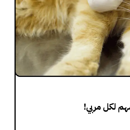
م لكل مربي!