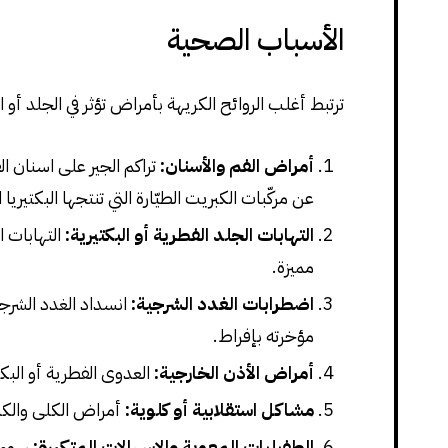
الأسباب الصحية
ترتبط أغلب الروائح الكريهة بأمراض تؤثر في الجلد أو ا
أمراض الفم والأسنان:
تراكم الجير على اسنان ال
عن مركّبات الكبريت الطيّارة التي تنتجها البكتيريا ا
التهابات الجلد الفطرية أو البكتيرية:
التهابات ا
مميزة.
اضطرابات الغدد الشرجية:
انسداد الغدد الشرجية
مؤخرته بإفراط.
أمراض الأذن الخارجية:
العدوى الفطرية أو البك
مشاكل استقلابية أو كلوية:
أمراض الكلى والكبد
الطفيليات المعوية والإسهالات المتكررة:
سوء ا