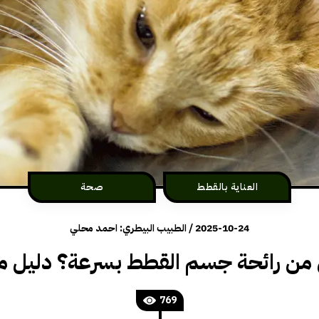
العناية بالقطط
صحة
2025-10-24
/
الطبيب البيطري: احمد محلي
 من رائحة جسم القطط بسرعة؟ دليل مه
769