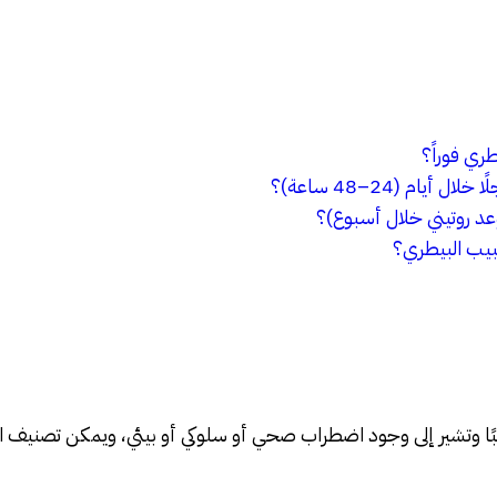
ري فوراً؟
ام (24–48 ساعة)؟
موعد روتيني خلال أسبوع)؟
بيب البيطري؟
لبًا وتشير إلى وجود اضطراب صحي أو سلوكي أو بيئي، ويمكن تصنيف ا