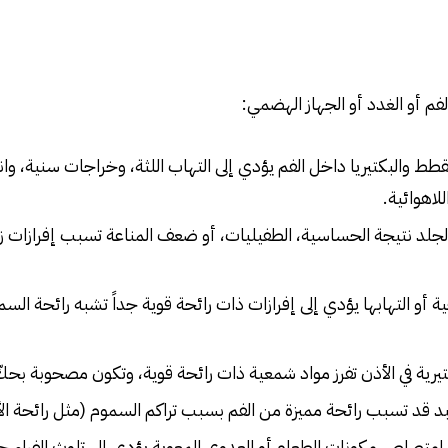
لفم أو الغدد أو الجهاز الهضمي:
قطط والبكتيريا داخل الفم يؤدي إلى التهاب اللثة، وخراجات سنية، وان
للاهوائية.
لجلد نتيجة الحساسية، الطفيليات، أو ضعف المناعة تسبب إفرازات زيت
 أو التهابها يؤدي إلى إفرازات ذات رائحة قوية جداً تشبه رائحة السم
تيرية في الأذن تفرز مواد شمعية ذات رائحة قوية، وتكون مصحوبة بحك
 قد تسبب رائحة مميزة من الفم بسبب تراكم السموم (مثل رائحة الأم
متصاص مكونات الطعام أو العدوى المعوية يؤدي إلى تلوث الفراء ح