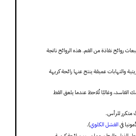
بعاث روائح نفاذة من الفم. هذه الروائح ناتجة
ية والتهابات عميقة ينتج عنها رائحة كريهة
ك الفاسد، وغالبًا تُلاحظ عندما يلعق القط
ّ متكرر للرأس.
ونيا في
الفشل الكلوي
).
ول الذيل والبطن مما يسبب رائحة كريهة