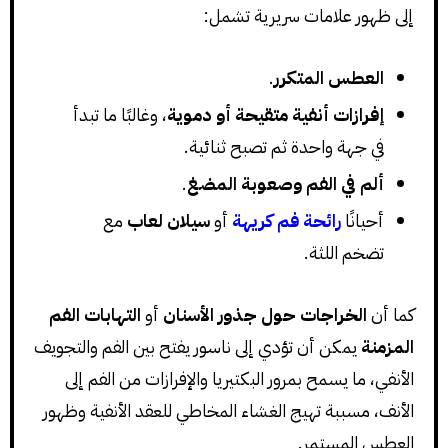
إلى ظهور علامات سريرية تشمل:
العطس المتكرر
.
إفرازات أنفية متقيحة أو دموية
، وغالبًا ما تبدأ
في جهة واحدة ثم تصبح ثنائية.
ألم في الفم وصعوبة المضغ
.
أحيانًا
رائحة فم كريهة
أو
سيلان لعاب
مع
تضخم اللثة.
كما أن
الخراجات حول جذور الأسنان
أو
التهابات الفم
المزمنة
يمكن أن تؤدي إلى ناسور يفتح بين الفم والتجويف
الأنفي، ما يسمح بمرور البكتيريا والإفرازات من الفم إلى
الأنف، مسببة تهيج الغشاء المخاطي للعقد الأنفية وظهور
العطس المستمر.