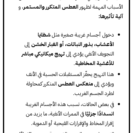
الأسباب المهمة لظهور
العطس المتكرر والمستمر
، و
آلية تأثيرها:
دخول أجسام غريبة صغيرة مثل
شظايا
الأعشاب، بذور النباتات، أو الغبار الخشن
إلى
التجويف الأنفي يؤدي إلى
تهيج ميكانيكي مباشر
للأغشية المخاطية
.
هذا التهيج يحفّز المستقبلات الحسية في الأنف
ويؤدي إلى
منعكس العطس
المتكرر كمحاولة
لطرد الجسم الغريب.
في بعض الحالات، تسبب هذه الأجسام الغريبة
انسدادًا جزئيًا
في الممرات الأنفية، ما يزيد من
إفراز المخاط والإفرازات القيحية أو الدموية.