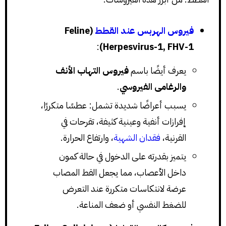
فيروس الهربس عند القطط
(Feline
:
Herpesvirus-1, FHV-1)
يعرف أيضًا باسم
فيروس التهاب الأنف
والرغامى الفيروسي
.
يسبب أعراضًا شديدة تشمل: عطسًا متكررًا،
إفرازات أنفية وعينية كثيفة، تقرحات في
القرنية،
فقدان الشهية
، وارتفاع الحرارة.
يتميز بقدرته على الدخول في حالة كمون
داخل الأعصاب، مما يجعل القط المصاب
عرضة لانتكاسات متكررة عند التعرض
للضغط النفسي أو ضعف المناعة.