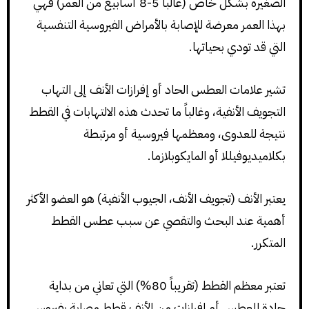
الصغيرة بشكل خاص (غالباً 5-8 أسابيع من العمر) فهي
بهذا العمر معرضة للإصابة بالأمراض الفيروسية التنفسية
التي قد تودي بحياتها.
تشير علامات العطس الحاد أو إفرازات الأنف إلى التهاب
التجويف الأنفية، وغالباً ما تحدث هذه الالتهابات في القطط
نتيجة للعدوى، ومعظمها فيروسية أو مرتبطة
بكلاميديوفيللا أو المايكوبلازما.
يعتبر الأنف (تجويف الأنف، الجيوب الأنفية) هو العضو الأكثر
أهمية عند البحث والتقصي عن سبب عطس القطط
المتكرر.
تعتبر معظم القطط (تقريباً 80%) التي تعاني من بداية
حادة للعطس أو إفرازات من الأنف قطط مصابة بفيروس