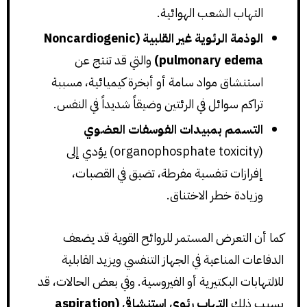
التهاب الشعب الهوائية.
الوذمة الرئوية غير القلبية (Noncardiogenic
pulmonary edema)
والتي قد تنتج عن
استنشاق مواد سامة أو أبخرة كيميائية، مسببة
تراكم سوائل في الرئتين وضيقاً شديداً في النفس.
التسمم بمبيدات الفوسفات العضوي
(organophosphate toxicity) يؤدي إلى
إفرازات تنفسية مفرطة، تضيق في القصبات،
وزيادة خطر الاختناق.
كما أن التعرض المستمر للروائح القوية قد يضعف
الدفاعات المناعية في الجهاز التنفسي ويزيد القابلية
للالتهابات البكتيرية أو الفيروسية. وفي بعض الحالات، قد
يسبب ذلك
التهاب رئوي استنشاقي (aspiration