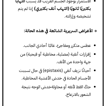
الاستمرار بوجود الجسم الغريب قد يسبب
التهابًا
بكتيريًا ثانويًا (التهاب أنف بكتيري)
إذا لم يتم
تشخيصه وإزالته.
🔹
الأعراض السريرية الشائعة في هذه الحالة:
عطس متكرر ومفاجئ، غالبًا أحادي الجانب.
إفرازات أنفية (مصلية، مخاطية أو قيحية) من
جهة واحدة من الأنف.
أحيانًا نزيف أنفي (epistaxis) في حال تسببت
الأجسام الحادة في خدش الأغشية المخاطية.
حكّ القط لأنفه أو محاولةخدش الوجه نتيجة
الشعور بالانزعاج.