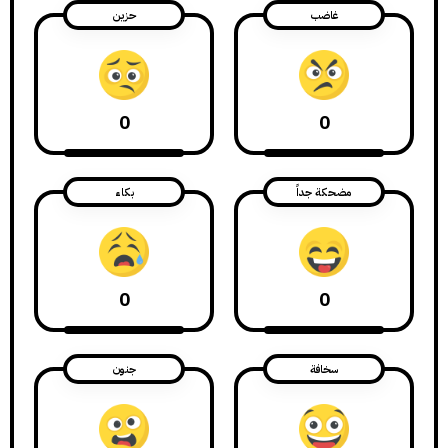
غاضب
حزين
0
0
مضحكة جداً
بكاء
0
0
سخافة
جنون