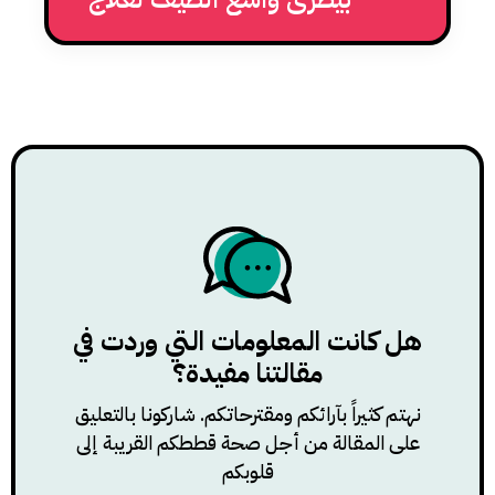
التهابات معينة في القطط
هل كانت المعلومات التي وردت في
مقالتنا مفيدة؟
نهتم كثيراً بآرائكم ومقترحاتكم. شاركونا بالتعليق
على المقالة من أجل صحة قططكم القريبة إلى
قلوبكم