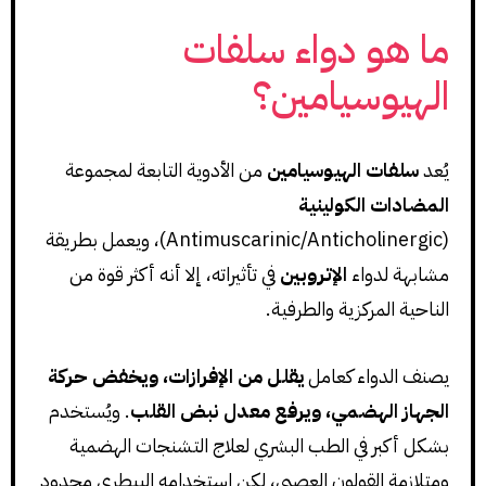
ما هو دواء سلفات
الهيوسيامين؟
يُعد
سلفات الهيوسيامين
من الأدوية التابعة لمجموعة
المضادات الكولينية
(Antimuscarinic/Anticholinergic)، ويعمل بطريقة
مشابهة لدواء
الإتروبين
في تأثيراته، إلا أنه أكثر قوة من
الناحية المركزية والطرفية.
يصنف الدواء كعامل
يقلل من الإفرازات، ويخفض حركة
الجهاز الهضمي، ويرفع معدل نبض القلب
. ويُستخدم
بشكل أكبر في الطب البشري لعلاج التشنجات الهضمية
ومتلازمة القولون العصبي، لكن استخدامه البيطري محدود