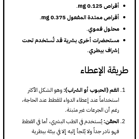
أقراص 0.125 mg
.
أقراص ممتدة المفعول 0.375 mg
.
محلول فموي
.
مستحضرات أخرى بشرية قد تُستخدم تحت
إشراف بيطري
.
طريقة الإعطاء
الفم (الحبوب أو الشراب):
وهو الشكل الأكثر
استخداماً عند إعطاء الدواء للقطط عند الحاجة،
رغم أن الجرعات غير مثبتة.
الحقن:
يُستخدم في الطب البشري، أما في القطط
فهو نادر جداً ولا يُلجأ إليه إلا في بيئة بيطرية