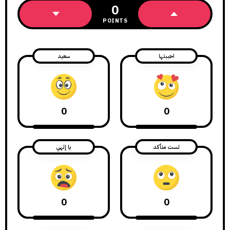
0
POINTS
احببتها
سعيد
0
0
لست متأكد
يا إلهي
0
0