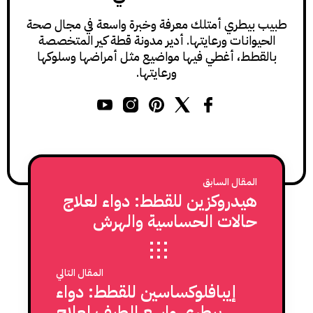
طبيب بيطري أمتلك معرفة وخبرة واسعة في مجال صحة
الحيوانات ورعايتها. أدير مدونة قطة كير المتخصصة
بالقطط، أغطي فيها مواضيع مثل أمراضها وسلوكها
ورعايتها.
المقال السابق
هيدروكزين للقطط: دواء لعلاج
حالات الحساسية والهرش
والقلق عند القطط
المقال التالي
إيبافلوكساسين للقطط: دواء
بيطري واسع الطيف لعلاج