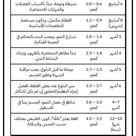
6 أسابيع
0.6 – 0.8
نشيطة ومرحة، تبدأ باكتساب العضلات
كجم
والمهارات الاجتماعية.
8 أسابيع
0.9 – 1.2
الفطام مكتمل، وتكون مستعدة
(شهرين)
كجم
للتطعيمات الأساسية.
3 أشهر
1.4 – 1.8
تسارع النمو، ويجب البدء بالتحكم في
كجم
الحمية الغذائية.
4 أشهر
1.8 – 2.3
تبدأ مظاهر الشخصية بالظهور، ويزداد
كجم
النشاط البدني.
5 أشهر
2.3 – 2.7
مرحلة ما قبل البلوغ، يجب مراقبة
كجم
الشهية وتطور الجسم.
6 أشهر
2.7 – 3.2
سن البلوغ عند بعض القطط، يُفضل
كجم
إجراء التعقيم/الخصي إن لم يكن للتكاثر.
7–9
3.0 – 3.8
تباطؤ في معدل النمو، الجسم يبدأ في
أشهر
كجم
الاستقرار.
10–12
3.5 – 4.5
القط يعتبر "بالغًا"، الوزن الطبيعي يختلف
شهرًا
كجم
حسب الجنس والسلالة.
(سنة)