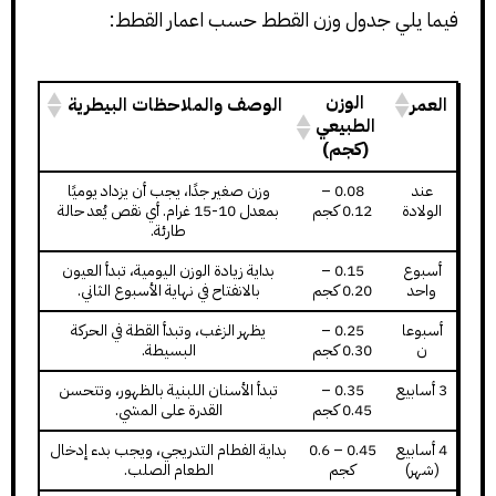
فيما يلي جدول وزن القطط حسب اعمار القطط:
الوزن
العمر
الوصف والملاحظات البيطرية
الطبيعي
(كجم)
عند
0.08 –
وزن صغير جدًا، يجب أن يزداد يوميًا
الولادة
0.12 كجم
بمعدل 10-15 غرام. أي نقص يُعد حالة
طارئة.
أسبوع
0.15 –
بداية زيادة الوزن اليومية، تبدأ العيون
واحد
0.20 كجم
بالانفتاح في نهاية الأسبوع الثاني.
أسبوعا
0.25 –
يظهر الزغب، وتبدأ القطة في الحركة
ن
0.30 كجم
البسيطة.
3 أسابيع
0.35 –
تبدأ الأسنان اللبنية بالظهور، وتتحسن
0.45 كجم
القدرة على المشي.
4 أسابيع
0.45 – 0.6
بداية الفطام التدريجي، ويجب بدء إدخال
(شهر)
كجم
الطعام الصلب.