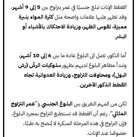
القطط الإناث تبلغ جنسيًا في عمر يتراوح بين
5 إلى 9 أشهر
،
وقد تظهر عليها علامات واضحة مثل
كثرة المواء بنبرة
مميزة، تقوس الظهر، وزيادة الاحتكاك بالأشياء أو
البشر
.
أما الذكور، تصل الى البلوغ عادة ما بين
6 إلى 10 أشهر
،
وتبدأ مظاهر البلوغ لديهم بظهور
سلوكيات الرشّ (رش
البول)، ومحاولات التزاوج، وزيادة العدوانية تجاه
القطط الذكور الآخرين
.
لكن من المهم التفريق بين
البلوغ الجنسي
و”
عمر التزاوج
المثالي
“. رغم أن القطط قد تستطيع التزاوج بمجرد البلوغ،
فإن التزاوج في هذه المرحلة المبكرة لا يُنصح به طبيًا،
خصوصًا عند الإناث.