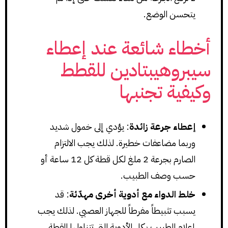
يتحسن الوضع.
أخطاء شائعة عند إعطاء
سيبروهيبتادين للقطط
وكيفية تجنبها
إعطاء جرعة زائدة
: يؤدي إلى خمول شديد
وربما مضاعفات خطيرة. لذلك يجب الالتزام
الصارم بجرعة 2 ملغ لكل قطة كل 12 ساعة أو
حسب وصف الطبيب.
خلط الدواء مع أدوية أخرى مهدّئة
: قد
يسبب تثبيطاً مفرطاً للجهاز العصبي. لذلك يجب
إعلام الطبيب بكل الأدوية التي تتناولها القطة.