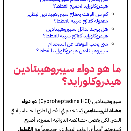
هيدروكلورايد لجميع القطط؟
كم من الوقت يحتاج سيبروهيبتادين ليظهر
مفعوله كفاتح شهية للقطط؟
هل يوجد بدائل لسيبروهيبتادين
هيدروكلورايد كفاتح شهية للقطط؟
متى يجب التوقف عن استخدام
سيبروهيبتادين هيدروكلورايد للقطط؟
ما هو دواء سيبروهيبتادين
هيدروكلورايد؟
سيبروهيبتادين (Cyproheptadine HCl) هو
دواء
مضاد للهيستامين
يُستخدم في الأصل لعلاج الحساسية في
البشر. لكن بفضل خصائصه الدوائية المميزة، أصبح
يُستخدم أيضاً في الطب البيطري، خصوصاً مع
القطط
.