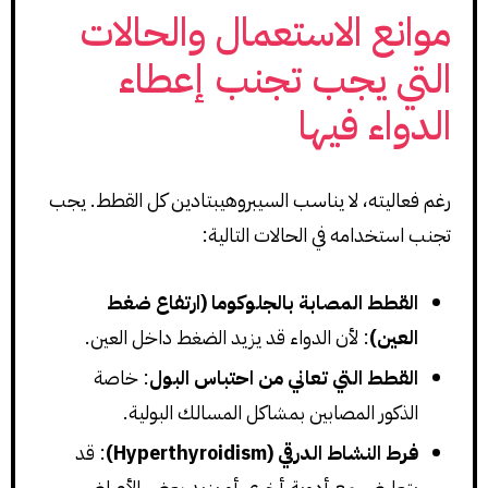
موانع الاستعمال والحالات
التي يجب تجنب إعطاء
الدواء فيها
رغم فعاليته، لا يناسب السيبروهيبتادين كل القطط. يجب
تجنب استخدامه في الحالات التالية:
القطط المصابة بالجلوكوما (ارتفاع ضغط
العين)
: لأن الدواء قد يزيد الضغط داخل العين.
القطط التي تعاني من احتباس البول
: خاصة
الذكور المصابين بمشاكل المسالك البولية.
فرط النشاط الدرقي (Hyperthyroidism)
: قد
يتعارض مع أدوية أخرى أو يزيد بعض الأعراض.