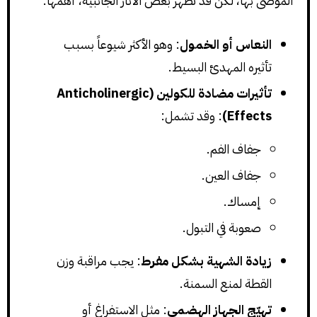
الموصى بها، لكن قد تظهر بعض الآثار الجانبية، أهمها:
النعاس أو الخمول
: وهو الأكثر شيوعاً بسبب
تأثيره المهدئ البسيط.
تأثيرات مضادة للكولين (Anticholinergic
Effects)
: وقد تشمل:
جفاف الفم.
جفاف العين.
إمساك.
صعوبة في التبول.
زيادة الشهية بشكل مفرط
: يجب مراقبة وزن
القطة لمنع السمنة.
تهيّج الجهاز الهضمي
: مثل الاستفراغ أو