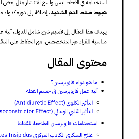
استخدامه في القطط ليس واسع الانتشار مثل بعض الأدو
هبوط ضغط الدم الشديد
، إضافة إلى دوره كدواء م
يهدف هذا المقال إلى تقديم شرح شامل للدواء، آلية 
مناسبة للقراء غير المتخصصين، مع الحفاظ على الدقة 
محتوى المقال
ما هو دواء فازوبرسين؟
آلية عمل فازوبرسين في جسم القطة
التأثير الكلوي (Antidiuretic Effect)
التأثير القلبي الوعائي (Vasoconstrictor Effect)
استخدامات فازوبرسين العلاجية للقطط
علاج السكري الكاذب المركزي Central Diabetes Insipidus