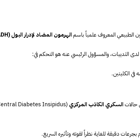
ن الطبيعي المعروف علمياً باسم
الهرمون المضاد لإدرار البول (Antidiuretic Hormone – ADH)
ة لدى الثدييات، والمسؤول الرئيسي عنه هو التحكم في:
في الكليتين.
ي حالات
السكري الكاذب المركزي
(Central Diabetes Insipidus) أو لرفع ضغط الدم في حالات
بجرعات دقيقة للغاية نظراً لقوته وتأثيره السريع.