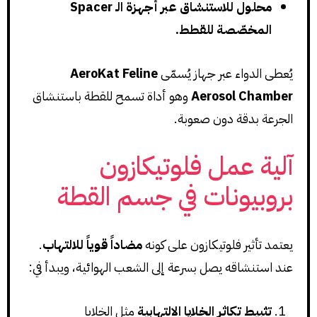
محلول للاستنشاق عبر أجهزة الـ Spacer
المخصّصة للقطط.
يُعطى الدواء عبر جهاز يُسمّى
AeroKat Feline
Aerosol Chamber
وهو أداة تسمح للقطة باستنشاق
الجرعة بدقة دون صعوبة.
آلية عمل فلوتيكازون
بروبيونات في جسم القطة
يعتمد تأثير فلوتيكازون على كونه
مضاداً قوياً للالتهاب
.
عند استنشاقه يصل بسرعة إلى الشعب الهوائية، ويبدأ في:
تثبيط تكاثر الخلايا الالتهابية
مثل الخلايا