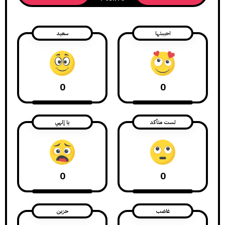
احببتها
سعيد
0
0
لست متأكد
يا إلهي
0
0
غاضب
حزين