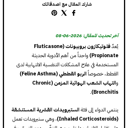
شارك المقال مع اصدقائك
آخر تحديث للمقال: 2026-06-08
يُعدّ
فلوتيكازون بروبيونات (Fluticasone
Propionate)
واحداً من أهم الأدوية الحديثة
المستخدمة في علاج المشكلات التنفسية الالتهابية لدى
القطط، خصوصاً
الربو القططي (Feline Asthma)
و
التهاب الشعب الهوائية المزمن (Chronic
.
Bronchitis)
ينتمي الدواء إلى فئة
الستيرويدات القشرية المستنشقة
(Inhaled Corticosteroids)
، وهي ستيرويدات تعمل
على تقليل الالتهاب داخل مجرى التنفّس دون التسبّب في