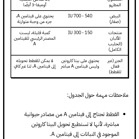
المطهو
أوميغا-3 أيضًا
البيض
540 - 700 IU
يحتوي على فيتامين A،
(صفار)
جزء من وجبة متوازنة
منتجات
150 - 300 IU
كمية قليلة، ليست
الألبان
المصدر الرئيسي للفيتامين
(الحليب
A
الكامل)
الجزر (غير
يحتوي على بيتا كاروتين
لا يمكن للقطط تحويله
فعال
وليس فيتامين A مباشر
إلى فيتامين A، لذا غير كافٍ
للقطط)
ملاحظات مهمة حول الجدول:
القطط تحتاج إلى فيتامين A من مصادر حيوانية
مباشرة، لأنها لا تستطيع تحويل البيتا كاروتين
الموجود في النباتات إلى فيتامين A.