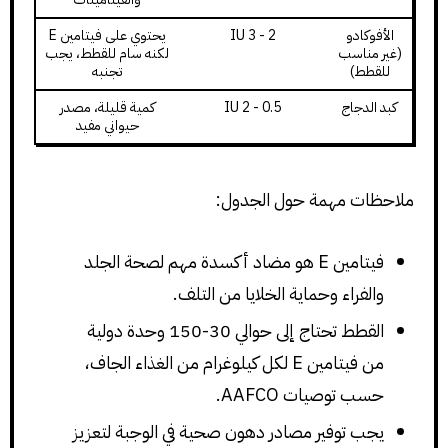
الأفوكادو
2 - 3 IU
يحتوي على فيتامين E
(غير مناسب
لكنه سام للقطط، يجب
للقطط)
تجنبه
كبد الدجاج
0.5 - 2 IU
كمية قليلة، مصدر
حيواني مفيد
ملاحظات مهمة حول الجدول:
فيتامين E هو مضاد أكسدة مهم لصحة الجلد
والفراء وحماية الخلايا من التلف.
القطط تحتاج إلى حوالي 30-150 وحدة دولية
من فيتامين E لكل كيلوغرام من الغذاء الجاف،
حسب توصيات AAFCO.
يجب توفير مصادر دهون صحية في الوجبة لتعزيز