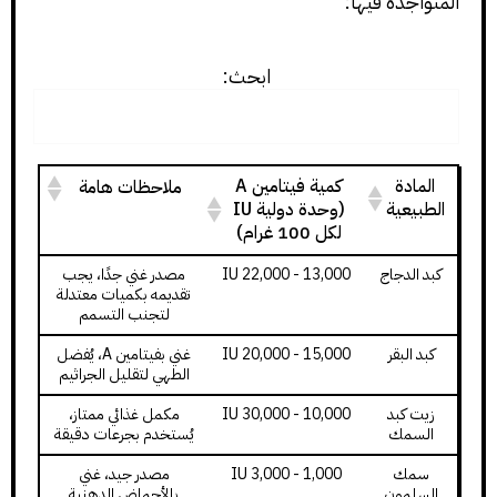
المتواجدة فيها:
ابحث:
المادة
كمية فيتامين A
ملاحظات هامة
الطبيعية
(وحدة دولية IU
لكل 100 غرام)
كبد الدجاج
13,000 - 22,000 IU
مصدر غني جدًا، يجب
تقديمه بكميات معتدلة
لتجنب التسمم
كبد البقر
15,000 - 20,000 IU
غني بفيتامين A، يُفضل
الطهي لتقليل الجراثيم
زيت كبد
10,000 - 30,000 IU
مكمل غذائي ممتاز،
السمك
يُستخدم بجرعات دقيقة
سمك
1,000 - 3,000 IU
مصدر جيد، غني
السلمون
بالأحماض الدهنية