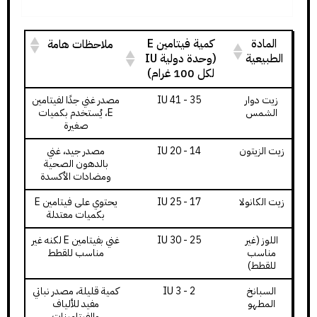
المادة
كمية فيتامين E
ملاحظات هامة
الطبيعية
(وحدة دولية IU
لكل 100 غرام)
زيت دوار
35 - 41 IU
مصدر غني جدًا لفيتامين
الشمس
E، يُستخدم بكميات
صغيرة
زيت الزيتون
14 - 20 IU
مصدر جيد، غني
بالدهون الصحية
ومضادات الأكسدة
زيت الكانولا
17 - 25 IU
يحتوي على فيتامين E
بكميات معتدلة
اللوز (غير
25 - 30 IU
غني بفيتامين E لكنه غير
مناسب
مناسب للقطط
للقطط)
السبانخ
2 - 3 IU
كمية قليلة، مصدر نباتي
المطهو
مفيد للألياف
والفيتامينات