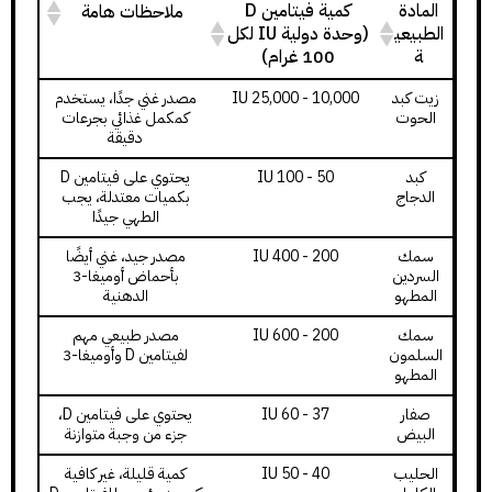
المادة
كمية فيتامين D
ملاحظات هامة
الطبيعي
(وحدة دولية IU لكل
ة
100 غرام)
زيت كبد
10,000 - 25,000 IU
مصدر غني جدًا، يستخدم
الحوت
كمكمل غذائي بجرعات
دقيقة
كبد
50 - 100 IU
يحتوي على فيتامين D
الدجاج
بكميات معتدلة، يجب
الطهي جيدًا
سمك
200 - 400 IU
مصدر جيد، غني أيضًا
السردين
بأحماض أوميغا-3
المطهو
الدهنية
سمك
200 - 600 IU
مصدر طبيعي مهم
السلمون
لفيتامين D وأوميغا-3
المطهو
صفار
37 - 60 IU
يحتوي على فيتامين D،
البيض
جزء من وجبة متوازنة
الحليب
40 - 50 IU
كمية قليلة، غير كافية