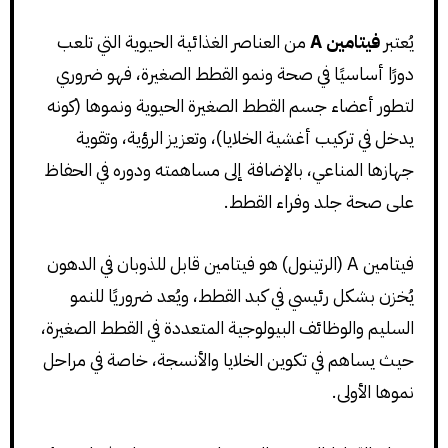
يُعتبر
فيتامين A
من العناصر الغذائية الحيوية التي تلعب
دورًا أساسيًا في صحة ونمو القطط الصغيرة، فهو ضروري
لتطور أعضاء جسم القطط الصغيرة الحيوية ونموها (كونه
يدخل في تركيب أغشية الخلايا)، وتعزيز الرؤية، وتقوية
جهازها المناعي، بالإضافة إلى مساهمته ودوره في الحفاظ
على صحة جلد وفراء القطط.
فيتامين A (الرتينول) هو فيتامين قابل للذوبان في الدهون
يُخزن بشكل رئيسي في كبد القطط، ويُعد ضروريًا للنمو
السليم والوظائف البيولوجية المتعددة في القطط الصغيرة،
حيث يساهم في تكوين الخلايا والأنسجة، خاصة في مراحل
نموها الأولى.