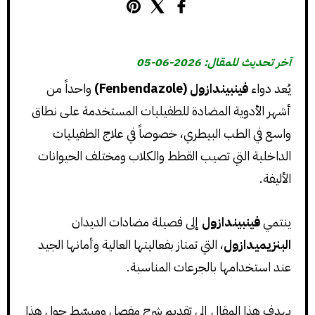
آخر تحديث للمقال: 2026-06-05
يُعد دواء
فينبيندازول (Fenbendazole)
واحداً من
أشهر الأدوية المضادة للطفيليات المستخدمة على نطاق
واسع في الطب البيطري، خصوصاً في علاج الطفيليات
الداخلية التي تصيب القطط والكلاب ومختلف الحيوانات
الأليفة.
ينتمي
فينبيندازول
إلى فصيلة مضادات الديدان
البنزيميدازول
، التي تمتاز بفعاليتها العالية وأمانها الجيد
عند استخدامها بالجرعات المناسبة.
يهدف هذا المقال إلى تقديم شرح مفصل ومبسّط حول هذا