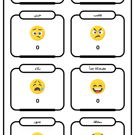
غاضب
حزين
0
0
مضحكة جداً
بكاء
0
0
سخافة
جنون