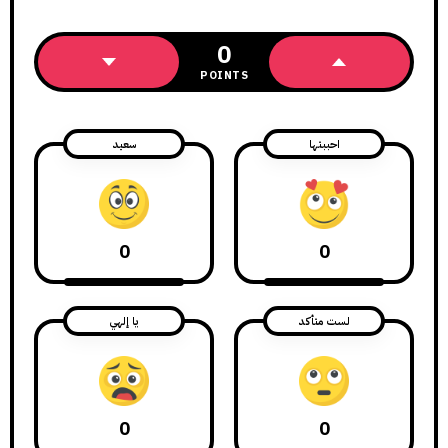
0
POINTS
احببتها
سعيد
0
0
لست متأكد
يا إلهي
0
0