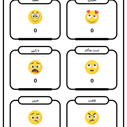
احببتها
سعيد
0
0
لست متأكد
يا إلهي
0
0
غاضب
حزين