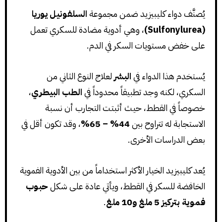
يُصنَّف دواء كليبيزيد ضمن مجموعة
السلفونيل يوريا
(Sulfonylurea)
، وهي أدوية مضادة للسكري تعمل
على خفض مستويات السكر في الدم.
يُستخدم هذا الدواء في
البشر
لعلاج النوع الثاني من
السكري، لكنه وجد تطبيقاً محدوداً في
الطب البيطري
،
خصوصاً في القطط، حيث أثبتت التجارب أن نسبة
الاستجابة له تتراوح بين
44% – 65%
، وقد تكون أقل في
بعض الدراسات الأخرى.
يُعد كليبيزيد الخيار الأكثر استخداماً من بين الأدوية الفموية
الخافضة للسكر في القطط، ويأتي عادة على شكل
حبوب
فموية بتركيز 5 ملغ و10 ملغ
.