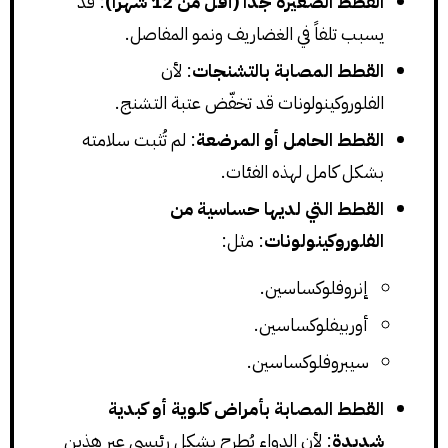
القطط الصغيرة جداً (أقل من 12 شهراً)
: قد
يسبب تلفاً في الغضاريف ونمو المفاصل.
القطط المصابة بالتشنجات
: لأن
الفلوروكينولونات قد تخفّض عتبة التشنج.
القطط الحامل أو المرضعة
: لم تُثبت سلامته
بشكل كامل لهذه الفئات.
القطط التي لديها حساسية من
الفلوروكينولونات
: مثل:
إنروفلوكساسين.
أوربيفلوكساسين.
سيبروفلوكساسين.
القطط المصابة بأمراض كلوية أو كبدية
شديدة
: لأن الدواء يُطرح بشكل رئيسي عبر هذين