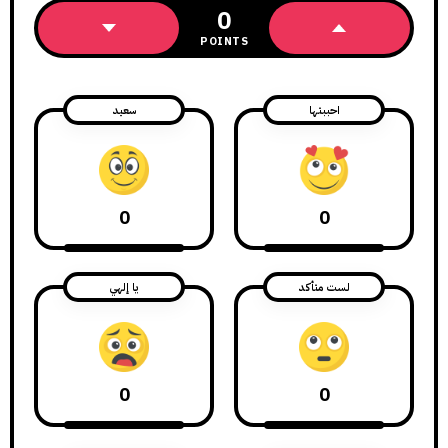
0
POINTS
احببتها
سعيد
0
0
لست متأكد
يا إلهي
0
0