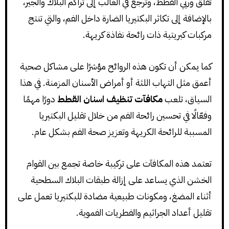
تقلق وربي القطط، وترجع في الغالب إلى تراكم البلاك والجير،
بالإضافة إلى تكاثر البكتيريا الضارة داخل الفم، والتي تنتج
مركبات كبريتية ذات رائحة نفاذة كريهة.
كما يمكن أن تكون هذه الروائح مؤشرًا على مشاكل صحية
أعمق مثل التهاب اللثة أو أمراض الأسنان المزمنة. في هذا
السياق، تلعب
مكافآت تنظيف اسنان القطط
دورًا مهمًا
وفعّالًا في تحسين رائحة الفم من خلال تقليل البكتيريا
المسببة للرائحة الكريهة وتعزيز صحة الفم بشكل عام.
تعتمد هذه المكافآت على تركيبة خاصة تجمع بين القوام
الخشن الذي يساعد على إزالة طبقات البلاك السطحية
أثناء المضغ، ومكونات طبيعية مضادة للبكتيريا تعمل على
تقليل أعداد الجراثيم والفطريات الفموية.