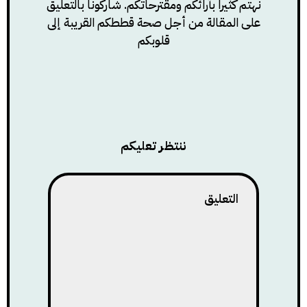
نهتم كثيراً بآرائكم ومقترحاتكم. شاركونا بالتعليق
على المقالة من أجل صحة قططكم القريبة إلى
قلوبكم
ننتظر تعليكم