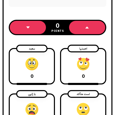
0
POINTS
احببتها
سعيد
0
0
لست متأكد
يا إلهي