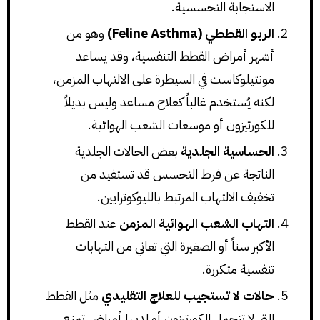
الاستجابة التحسسية.
الربو القططي (Feline Asthma)
وهو من
أشهر أمراض القطط التنفسية، وقد يساعد
مونتيلوكاست في السيطرة على الالتهاب المزمن،
لكنه يُستخدم غالباً كعلاج مساعد وليس بديلاً
للكورتيزون أو موسعات الشعب الهوائية.
الحساسية الجلدية
بعض الحالات الجلدية
الناتجة عن فرط التحسس قد تستفيد من
تخفيف الالتهاب المرتبط بالليوكوترايين.
التهاب الشعب الهوائية المزمن
عند القطط
الأكبر سناً أو الصغيرة التي تعاني من التهابات
تنفسية متكررة.
حالات لا تستجيب للعلاج التقليدي
مثل القطط
التي لا تتحمل الكورتيزون أو لديها أمراض تمنع