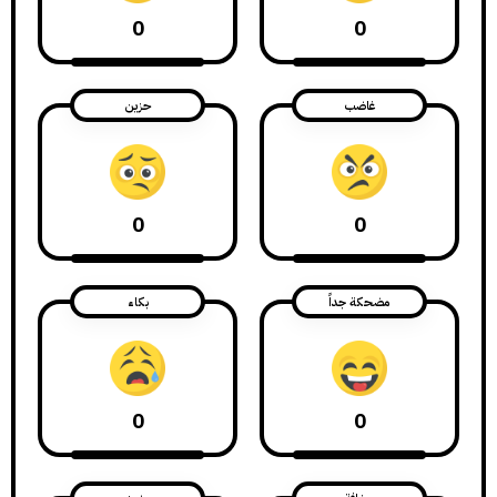
0
0
غاضب
حزين
0
0
مضحكة جداً
بكاء
0
0