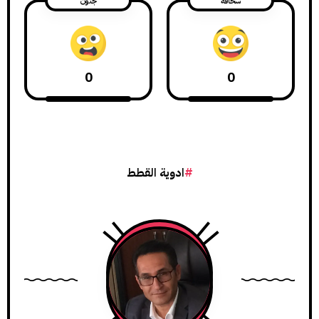
سخافة
جنون
0
0
ادوية القطط