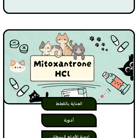
العناية بالقطط
أدوية
ادوية الأورام السرطانية