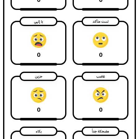
لست متأكد
يا إلهي
0
0
غاضب
حزين
0
0
مضحكة جداً
بكاء