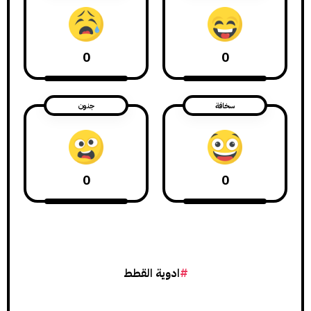
0
0
سخافة
جنون
0
0
ادوية القطط