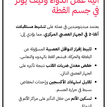
آلية عمل الدواء وكيف يؤثر
في جسم القطة
يعتمد ميديتوميدين في عمله على
تنشيط مستقبلات
ألفا-2 في الجهاز العصبي المركزي
، مما يؤدي إلى:
تثبيط إفراز النواقل العصبية
المسؤولة عن
اليقظة والحركة، فيشعر القط بالهدوء والنعاس.
خفض معدل ضربات القلب
نتيجة تأثيره على
الجهاز العصبي الذاتي.
تقليل استهلاك الأكسجين
وإحداث انخفاض
بسيط في حرارة الجسم.
تسكين الألم
من خلال التأثير على مراكز الألم في
الدماغ.