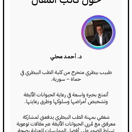
د. أحمد محلي
طبيب بيطري متخرج من كلية الطب البيطري في
حماة – سورية.
أتمتع بخبرة واسعة في رعاية الحيوانات الأليفة
وتشخيص أمراضها وسلوكها وطرق رعايتها.
شغفي بمهنة الطب البيطري يدفعني لمشاركة
معرفتي مع مُربي الحيوانات الأليفة عبر مقالات توعوية
تسلط الضوء على أفضل الممارسات للعناية بصحة