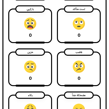
لست متأكد
يا إلهي
0
0
غاضب
حزين
0
0
مضحكة جداً
بكاء