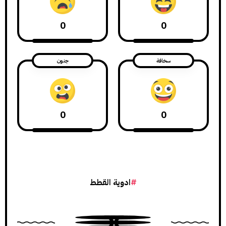
0
0
سخافة
جنون
0
0
ادوية القطط