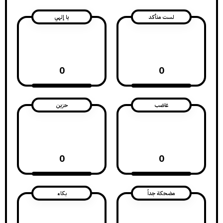
لست متأكد
يا إلهي
0
0
غاضب
حزين
0
0
مضحكة جداً
بكاء