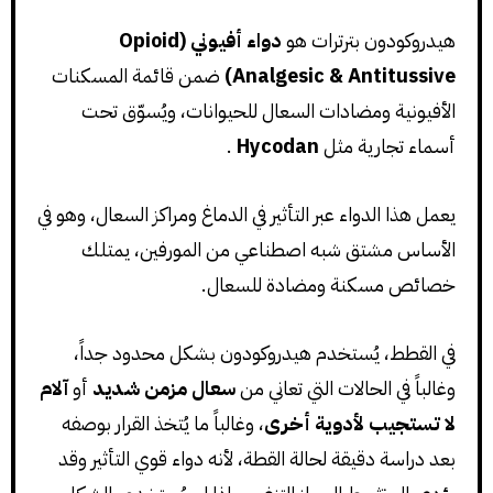
هيدروكودون بترترات هو
دواء أفيوني (Opioid
Analgesic & Antitussive)
ضمن قائمة المسكنات
الأفيونية ومضادات السعال للحيوانات، ويُسوّق تحت
أسماء تجارية مثل
Hycodan
.
يعمل هذا الدواء عبر التأثير في الدماغ ومراكز السعال، وهو في
الأساس مشتق شبه اصطناعي من المورفين، يمتلك
خصائص مسكنة ومضادة للسعال.
في القطط، يُستخدم هيدروكودون بشكل محدود جداً،
وغالباً في الحالات التي تعاني من
سعال مزمن شديد
أو
آلام
لا تستجيب لأدوية أخرى
، وغالباً ما يُتخذ القرار بوصفه
بعد دراسة دقيقة لحالة القطة، لأنه دواء قوي التأثير وقد