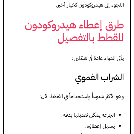
اللجوء إلى هيدروكودون كخيار أخير.
طرق إعطاء هيدروكودون
للقطط بالتفصيل
يأتي الدواء عادة في شكلين:
الشراب الفموي
وهو الأكثر شيوعاً واستخداماً في القطط، لأن:
الجرعة يمكن تعديلها بدقة.
يسهل إعطاؤه.