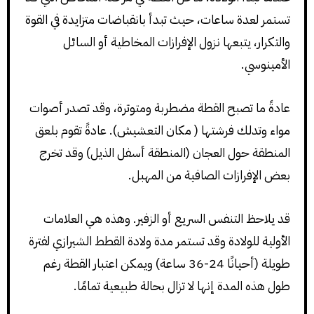
تستمر لعدة ساعات، حيث تبدأ بانقباضات متزايدة في القوة
والتكرار، يتبعها نزول الإفرازات المخاطية أو السائل
الأمينوسي.
عادةً ما تصبح القطة مضطربة ومتوترة، وقد تصدر أصوات
مواء وتدلك فرشتها ( مكان التعشيش). عادةً تقوم بلعق
المنطقة حول العجان (المنطقة أسفل الذيل) وقد تخرج
بعض الإفرازات الصافية من المهبل.
قد يلاحظ التنفس السريع أو الزفير. وهذه هي العلامات
الأولية للولادة وقد تستمر مدة ولادة القطط الشيرازي لفترة
طويلة (أحيانًا 24-36 ساعة) ويمكن اعتبار القطة رغم
طول هذه المدة إنها لا تزال بحالة طبيعية تمامًا.