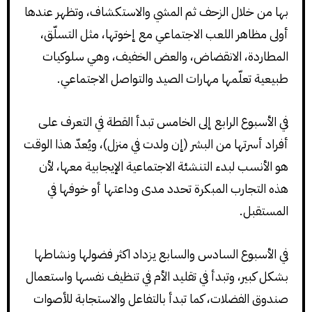
بها من خلال الزحف ثم المشي والاستكشاف، وتظهر عندها
أولى مظاهر اللعب الاجتماعي مع إخوتها، مثل التسلّق،
المطاردة، الانقضاض، والعض الخفيف، وهي سلوكيات
طبيعية تعلّمها مهارات الصيد والتواصل الاجتماعي.
في الأسبوع الرابع إلى الخامس تبدأ القطة في التعرف على
أفراد أسرتها من البشر (إن ولدت في منزل)، ويُعدّ هذا الوقت
هو الأنسب لبدء التنشئة الاجتماعية الإيجابية معها، لأن
هذه التجارب المبكرة تحدد مدى وداعتها أو خوفها في
المستقبل.
في الأسبوع السادس والسابع يزداد اكثر فضولها ونشاطها
بشكل كبير، وتبدأ في تقليد الأم في تنظيف نفسها واستعمال
صندوق الفضلات، كما تبدأ بالتفاعل والاستجابة للأصوات