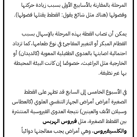
المرحلة بالمقارنة بالأسابيع الأولى بسبب زيادة حركتها
وفضولها (هناك مثل شائع يقول: القطط يقتلها فضولها).
يمكن أن تصاب القطة بهذه المرحلة بالإسهال بسبب
الفطام المبكر أو التغيير المفاجئ في نوع طعامها، كما تزداد
احتمالية اصابتها بالعدوى الطفيلية المعوية (كالديدان) أو
الخارجية مثل البراغيث، خصوصًا إن كانت البيئة المحيطة
بها غير نظيفة.
في الأسبوع الخامس إلى السابع قد تظهر على القطط
الصغيرة أعراض أمراض الجهاز التنفسي العلوي (كالعطاس
وسيلان الأنف والعينين) نتيجة العدوى الفيروسية المنتشرة
بين القطط الصغيرة، مثل
فيروس الهربس
والكلسيفيروس
، وهي أمراض يجب معالجتها دوائياً