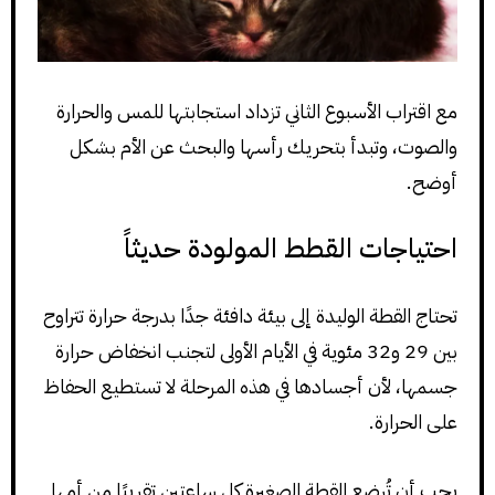
مع اقتراب الأسبوع الثاني تزداد استجابتها للمس والحرارة
والصوت، وتبدأ بتحريك رأسها والبحث عن الأم بشكل
أوضح.
احتياجات القطط المولودة حديثاً
تحتاج القطة الوليدة إلى بيئة دافئة جدًا بدرجة حرارة تتراوح
بين 29 و32 مئوية في الأيام الأولى لتجنب انخفاض حرارة
جسمها، لأن أجسادها في هذه المرحلة لا تستطيع الحفاظ
على الحرارة.
يجب أن تُرضع القطة الصغيرة كل ساعتين تقريبًا من أمها