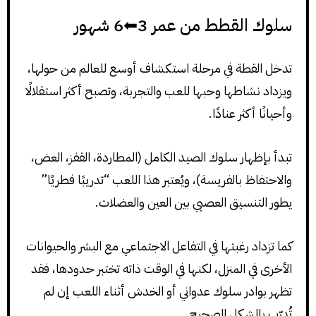
سلوك القطط من عمر 3⬅6 شهور
تدخل القطة في مرحلة استكشاف أوسع للعالم من حولها،
ويزداد نشاطها وحبها للعب والتجربة، وتصبح أكثر استقلالًا
وأحيانًا أكثر عنادًا.
تبدأ بإظهار سلوك الصيد الكامل (المطاردة، القفز، العض،
والاحتفاظ بالفريسة)، ويُعتبر هذا اللعب “تدريبًا فطريًا”
يطور التنسيق العصبي بين العين والعضلات.
كما تزداد رغبتها في التفاعل الاجتماعي مع البشر والحيوانات
الأخرى في المنزل، لكنها في الوقت ذاته تختبر حدودها، فقد
تظهر بوادر سلوك عدواني أو الخدش أثناء اللعب إن لم
تُدرّب بالشكل الصحيح.