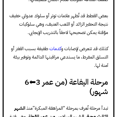
بعض القطط قد تُظهر علامات توتر أو سلوك عدواني خفيف
نتيجة التحفيز الزائد أو اللعب العنيف، وهي سلوكيات
مؤقتة يمكن تصحيحها لاحقاً بالتدريب الإيجابي.
كذلك قد تتعرض لإصابات و
كدمات
طفيفة بسبب القفز أو
التسلق المفرط، ما يستدعي مراقبتها الدائمة وتوفير بيئة
آمنة لها.
مرحلة اليفاعة (من عمر 3⬅6
شهور)
تبدأ مرحلة تُعرف بمرحلة “المراهقة المبكرة”منذ
الشهر
الثالث وحتى الشهر السادس من عمر القطة
، وهي فترة